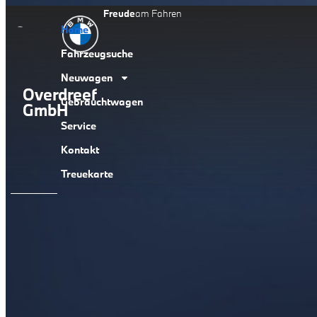
Inhalt
Freude
am Fahren
springen
Home
Fahrzeugsuche
Neuwagen
Overdreef
Gebrauchtwagen
GmbH
Service
Kontakt
Treuekarte