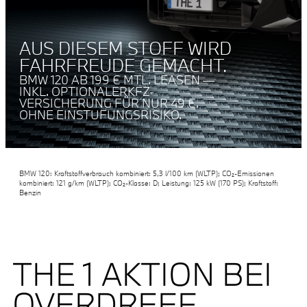
AUS DIESEM STOFF WIRD
FAHRFREUDE GEMACHT.
BMW 120 AB 199 € MTL. LEASEN —
INKL. OPTIONALERKFZ-
VERSICHERUNG FÜR NUR 49 €.
OHNE EINSTUFUNGSRISIKO.
BMW 120: Kraftstoffverbrauch kombiniert: 5,3 l/100 km (WLTP); CO₂-Emissionen
kombiniert: 121 g/km (WLTP); CO₂-Klasse: D; Leistung: 125 kW (170 PS); Kraftstoff:
Benzin
THE 1 AKTION BEI
OVERDREEF.