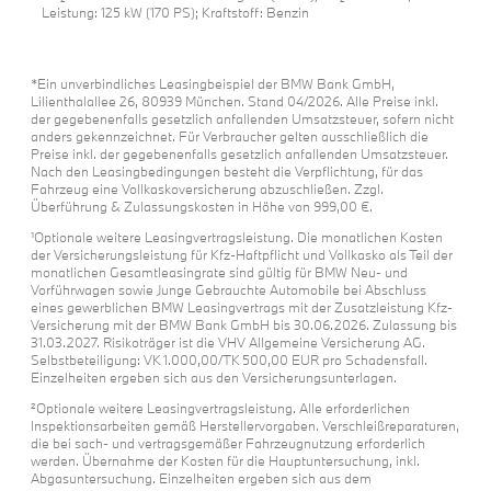
Leistung: 125 kW (170 PS); Kraftstoff: Benzin
*Ein unverbindliches Leasingbeispiel der BMW Bank GmbH,
Lilienthalallee 26, 80939 München. Stand 04/2026. Alle Preise inkl.
der gegebenenfalls gesetzlich anfallenden Umsatzsteuer, sofern nicht
anders gekennzeichnet. Für Verbraucher gelten ausschließlich die
Preise inkl. der gegebenenfalls gesetzlich anfallenden Umsatzsteuer.
Nach den Leasingbedingungen besteht die Verpflichtung, für das
Fahrzeug eine Vollkaskoversicherung abzuschließen. Zzgl.
Überführung & Zulassungskosten in Höhe von 999,00 €.
¹Optionale weitere Leasingvertragsleistung. Die monatlichen Kosten
der Versicherungsleistung für Kfz-Haftpflicht und Vollkasko als Teil der
monatlichen Gesamtleasingrate sind gültig für BMW Neu- und
Vorführwagen sowie Junge Gebrauchte Automobile bei Abschluss
eines gewerblichen BMW Leasingvertrags mit der Zusatzleistung Kfz-
Versicherung mit der BMW Bank GmbH bis 30.06.2026. Zulassung bis
31.03.2027. Risikoträger ist die VHV Allgemeine Versicherung AG.
Selbstbeteiligung: VK 1.000,00/TK 500,00 EUR pro Schadensfall.
Einzelheiten ergeben sich aus den Versicherungsunterlagen.
²Optionale weitere Leasingvertragsleistung. Alle erforderlichen
Inspektionsarbeiten gemäß Herstellervorgaben. Verschleißreparaturen,
die bei sach- und vertragsgemäßer Fahrzeugnutzung erforderlich
werden. Übernahme der Kosten für die Hauptuntersuchung, inkl.
Abgasuntersuchung. Einzelheiten ergeben sich aus dem