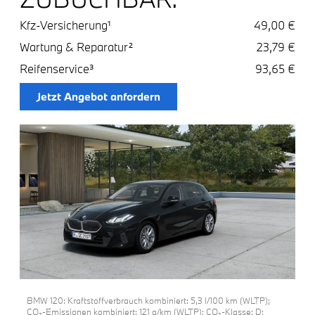
Kfz-Versicherung¹
49,00 €
Wartung & Reparatur²
23,79 €
Reifenservice³
93,65 €
Jetzt Angebot anfordern
BMW 120: Kraftstoffverbrauch kombiniert: 5,3 l/100 km (WLTP);
CO₂-Emissionen kombiniert: 121 g/km (WLTP); CO₂-Klasse: D;