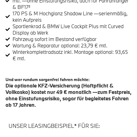
mtl. —ohne Einstufungsrisiko, auch für Fahranfänger
& BF17²
170 PS & M Hochglanz Shadow Line —serienmäßig,
kein Aufpreis
Sportlenkrad & BMW Live Cockpit Plus mit Curved
Display ab Werk
Fahrzeug sofort im Bestand verfügbar
Wartung & Reparatur optional: 23,79 € mtl.
Winterkomplettradsatz inkl. Montage optional: 93,65
€ mtl.
Und wer rundum sorgenfrei fahren möchte:
Die optionale KFZ-Versicherung (Haftpflicht &
Vollkasko) kostet nur 49 € monatlich —zum Festpreis,
ohne Einstufungsrisiko, sogar für begleitetes Fahren
ab 17 Jahren.
UNSER LEASINGBEISPIEL* FÜR SIE: