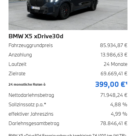
BMW X5 xDrive30d
Fahrzeuggrundpreis
85.934,87 €
Anzahlung
13.986,63 €
Laufzeit
24 Monate
Zielrate
69.669,41 €
399,00 €¹
24 monatliche Raten à
Nettodarlehnsbetrag
71.948,24 €
Sollzinssatz p.a.*
4,88 %
effektiver Jahreszins
4,99 %
Darlehnsgesamtbetrag
78.846,41 €
BMW X5 xDrive30d Energieverbrauch kombiniert: 7,6 l/100 km (WLTP);