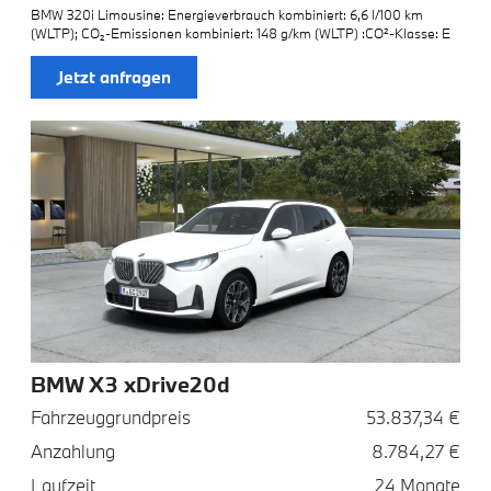
BMW 320i Limousine: Energieverbrauch kombiniert: 6,6 l/100 km
(WLTP); CO₂-Emissionen kombiniert: 148 g/km (WLTP) :CO²-Klasse: E
Jetzt anfragen
BMW X3 xDrive20d
Fahrzeuggrundpreis
53.837,34 €
Anzahlung
8.784,27 €
Laufzeit
24 Monate