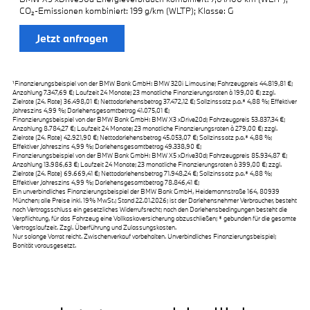
CO₂-Emissionen kombiniert: 199 g/km (WLTP); Klasse: G
Jetzt anfragen
¹Finanzierungsbeispiel von der BMW Bank GmbH: BMW 320i Limousine; Fahrzeugpreis 44.819,81 €;
Anzahlung 7.347,69 €; Laufzeit 24 Monate; 23 monatliche Finanzierungsraten à 199,00 €; zzgl.
Zielrate (24. Rate) 36.498,01 €; Nettodarlehensbetrag 37.472,12 €; Sollzinssatz p.a.* 4,88 %; Effektiver
Jahreszins 4,99 %; Darlehensgesamtbetrag 41.075,01 €;
Finanzierungsbeispiel von der BMW Bank GmbH: BMW X3 xDrive20d; Fahrzeugpreis 53.837,34 €;
Anzahlung 8.784,27 €; Laufzeit 24 Monate; 23 monatliche Finanzierungsraten à 279,00 €; zzgl.
Zielrate (24. Rate) 42.921,90 €; Nettodarlehensbetrag 45.053,07 €; Sollzinssatz p.a.* 4,88 %;
Effektiver Jahreszins 4,99 %; Darlehensgesamtbetrag 49.338,90 €;
Finanzierungsbeispiel von der BMW Bank GmbH: BMW X5 xDrive30d; Fahrzeugpreis 85.934,87 €;
Anzahlung 13.986,63 €; Laufzeit 24 Monate; 23 monatliche Finanzierungsraten à 399,00 €; zzgl.
Zielrate (24. Rate) 69.669,41 €; Nettodarlehensbetrag 71.948,24 €; Sollzinssatz p.a.* 4,88 %;
Effektiver Jahreszins 4,99 %; Darlehensgesamtbetrag 78.846,41 €;
Ein unverbindliches Finanzierungsbeispiel der BMW Bank GmbH, Heidemannstraße 164, 80939
München; alle Preise inkl. 19% MwSt.; Stand 22.01.2026; ist der Darlehensnehmer Verbraucher, besteht
nach Vertragsschluss ein gesetzliches Widerrufsrecht; nach den Darlehensbedingungen besteht die
Verpflichtung, für das Fahrzeug eine Vollkaskoversicherung abzuschließen; * gebunden für die gesamte
Vertragslaufzeit. Zzgl. Überführung und Zulassungskosten.
Nur solange Vorrat reicht. Zwischenverkauf vorbehalten. Unverbindliches Finanzierungsbeispiel;
Bonität vorausgesetzt.