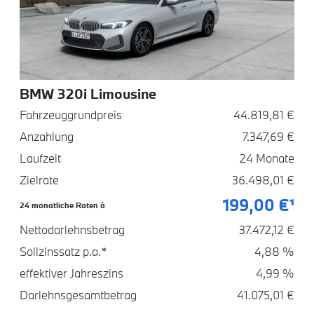
BMW 320i Limousine
Fahrzeuggrundpreis
44.819,81 €
Anzahlung
7.347,69 €
Laufzeit
24 Monate
Zielrate
36.498,01 €
199,00 €¹
24 monatliche Raten à
Nettodarlehnsbetrag
37.472,12 €
Sollzinssatz p.a.*
4,88 %
effektiver Jahreszins
4,99 %
Darlehnsgesamtbetrag
41.075,01 €