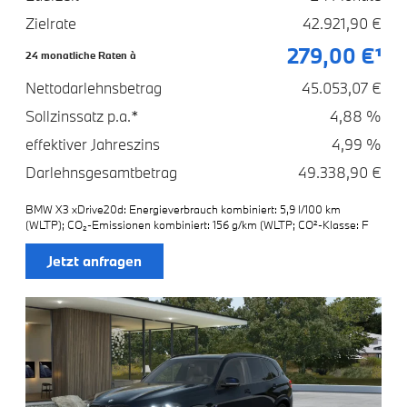
Zielrate
42.921,90 €
279,00 €¹
24 monatliche Raten à
Nettodarlehnsbetrag
45.053,07 €
Sollzinssatz p.a.*
4,88 %
effektiver Jahreszins
4,99 %
Darlehnsgesamtbetrag
49.338,90 €
BMW X3 xDrive20d: Energieverbrauch kombiniert: 5,9 l/100 km
(WLTP); CO₂-Emissionen kombiniert: 156 g/km (WLTP; CO²-Klasse: F
Jetzt anfragen